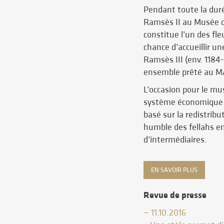
Pendant toute la duré
Ramsès II au Musée d
constitue l’un des fle
chance d’accueillir u
Ramsès III (env. 1184-
ensemble prêté au MA
L’occasion pour le mus
système économique 
basé sur la redistrib
humble des fellahs en
d’intermédiaires.
EN SAVOIR PLUS
Revue de presse
— 11.10.2016