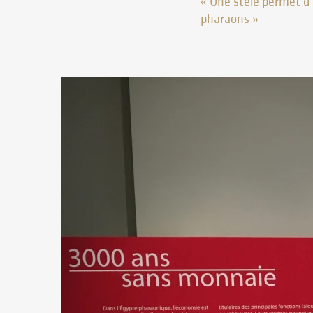
« Une stèle permet d’
pharaons »