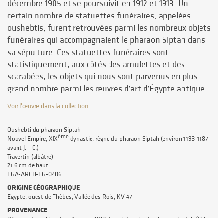
décembre 1905 et se poursuivit en 1912 et 1913. Un
certain nombre de statuettes funéraires, appelées
oushebtis, furent retrouvées parmi les nombreux objets
funéraires qui accompagnaient le pharaon Siptah dans
sa sépulture. Ces statuettes funéraires sont
statistiquement, aux côtés des amulettes et des
scarabées, les objets qui nous sont parvenus en plus
grand nombre parmi les œuvres d’art d’Égypte antique.
Voir l'œuvre dans la collection
Oushebti du pharaon Siptah
ème
Nouvel Empire, XIX
dynastie, règne du pharaon Siptah (environ 1193-1187
avant J. – C.)
Travertin (albâtre)
21.6 cm de haut
FGA-ARCH-EG-0406
ORIGINE GÉOGRAPHIQUE
Egypte, ouest de Thèbes, Vallée des Rois, KV 47
PROVENANCE