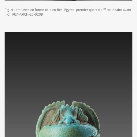
er
Fig. 4 : amulette en forme de dieu Bès, Égypte, premier quart du I
millénaire avant
J.-C., FGA-ARCH-EG-0209