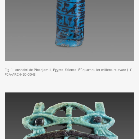
er
Fig. 1 : oushebti de Pinedjem II, Égypte, faïence, I
quart du Ier millénaire avant J.-C.,
FGA-ARCH-EG-0043