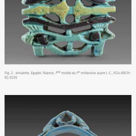
ère
er
Fig. 2 : amulette, Égypte, faïence, I
moitié du I
millénaire avant J.-C., FGA-ARCH-
EG-0235