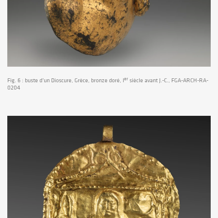
er
Fig. 6 : buste d’un Dioscure, Grèce, bronze doré, I
siècle avant J.-C., FGA-ARCH-RA-
0204