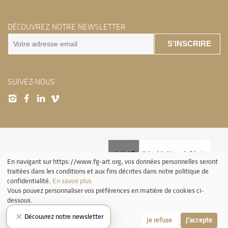
DÉCOUVREZ NOTRE NEWSLETTER
S'INSCRIRE
SUIVEZ-NOUS
En navigant sur https://www.fg-art.org, vos données personnelles seront
traitées dans les conditions et aux fins décrites dans notre politique de
confidentialité.
En savoir plus
Vous pouvez personnaliser vos préférences en matière de cookies ci-
dessous.
Tous droits réservés. Sans autorisation de la part de ProLitteris, la reproduction
ainsi que toute utilisation des oeuvres autre que la consultation individuelle et
×
Découvrez notre newsletter
privée sont interdites.
Laissez-moi choisir
Je refuse
J'accepte