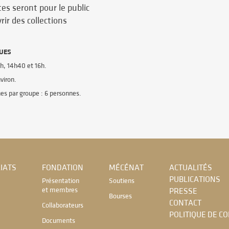
tes seront pour le public
rir des collections
UES
3h, 14h40 et 16h.
nviron.
es par groupe : 6 personnes.
IATS
FONDATION
MÉCÉNAT
ACTUALITÉS
PUBLICATIONS
Présentation
Soutiens
et membres
PRESSE
Bourses
CONTACT
Collaborateurs
POLITIQUE DE C
Documents