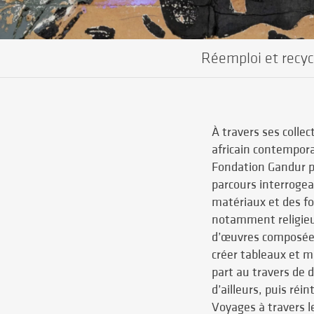
Réemploi et recy
À travers ses collec
africain contemporai
Fondation Gandur p
parcours interrogea
matériaux et des fo
notamment religieu
d’œuvres composées
créer tableaux et m
part au travers de 
d’ailleurs, puis réi
Voyages à travers le