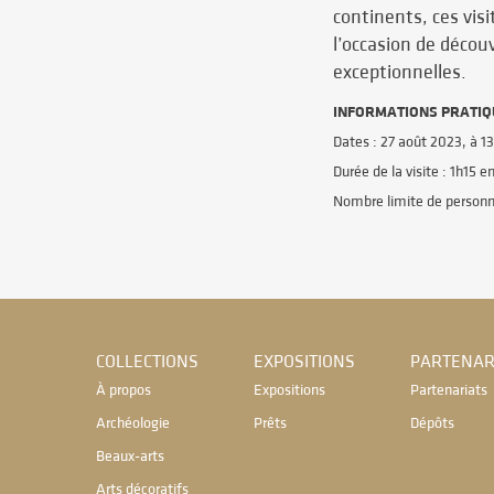
continents, ces visi
l’occasion de découv
exceptionnelles.
INFORMATIONS PRATIQ
Dates : 27 août 2023, à 1
Durée de la visite : 1h15 e
Nombre limite de personn
COLLECTIONS
EXPOSITIONS
PARTENAR
À propos
Expositions
Partenariats
Archéologie
Prêts
Dépôts
Beaux-arts
Arts décoratifs