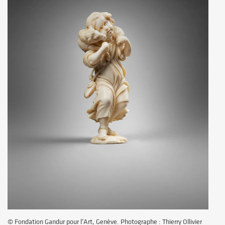
© Fondation Gandur pour l’Art, Genève. Photographe : Thierry Ollivier