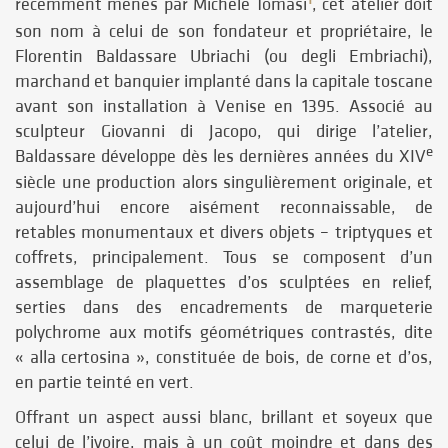
récemment menés par Michele Tomasi
, cet atelier doit
son nom à celui de son fondateur et propriétaire, le
Florentin Baldassare Ubriachi (ou degli Embriachi),
marchand et banquier implanté dans la capitale toscane
avant son installation à Venise en 1395. Associé au
sculpteur Giovanni di Jacopo, qui dirige l’atelier,
e
Baldassare développe dès les dernières années du XIV
siècle une production alors singulièrement originale, et
aujourd’hui encore aisément reconnaissable, de
retables monumentaux et divers objets – triptyques et
coffrets, principalement. Tous se composent d’un
assemblage de plaquettes d’os sculptées en relief,
serties dans des encadrements de marqueterie
polychrome aux motifs géométriques contrastés, dite
« alla certosina », constituée de bois, de corne et d’os,
en partie teinté en vert.
Offrant un aspect aussi blanc, brillant et soyeux que
celui de l’ivoire, mais à un coût moindre et dans des