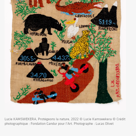
Lucie KAMSWEKERA, Protégeons la nature, 2022 © Lucie Kamswekera © Crédit
photographique : Fondation Gandur pour l'Art. Photographe : Lucas Olivet