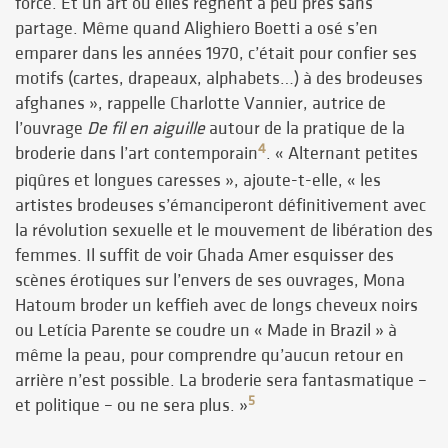
force. Et un art où elles règnent à peu près sans
partage. Même quand Alighiero Boetti a osé s’en
emparer dans les années 1970, c’était pour confier ses
motifs (cartes, drapeaux, alphabets…) à des brodeuses
afghanes », rappelle Charlotte Vannier, autrice de
l’ouvrage
De fil en aiguille
autour de la pratique de la
4
broderie dans l’art contemporain
. « Alternant petites
piqûres et longues caresses », ajoute-t-elle, « les
artistes brodeuses s’émanciperont définitivement avec
la révolution sexuelle et le mouvement de libération des
femmes. Il suffit de voir Ghada Amer esquisser des
scènes érotiques sur l’envers de ses ouvrages, Mona
Hatoum broder un keffieh avec de longs cheveux noirs
ou Letícia Parente se coudre un « Made in Brazil » à
même la peau, pour comprendre qu’aucun retour en
arrière n’est possible. La broderie sera fantasmatique –
5
et politique – ou ne sera plus. »