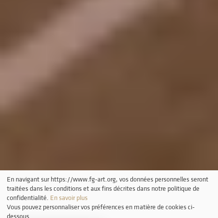
En navigant sur https://www.fg-art.org, vos données personnelles seront
traitées dans les conditions et aux fins décrites dans notre politique de
confidentialité.
En savoir plus
Vous pouvez personnaliser vos préférences en matière de cookies ci-
dessous.