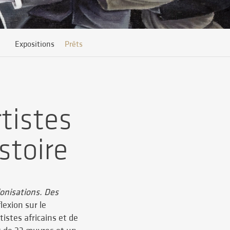
Expositions
Prêts
tistes
stoire
lonisations. Des
exion sur le
tistes africains et de