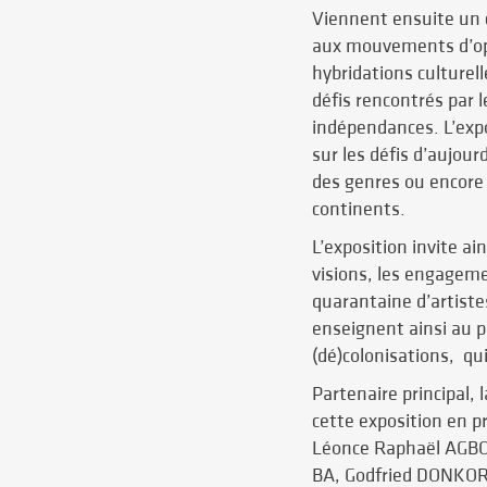
Viennent ensuite un c
aux mouvements d’opp
hybridations culturell
défis rencontrés par l
indépendances. L’expo
sur les défis d’aujour
des genres ou encore 
continents.
L’exposition invite ai
visions, les engageme
quarantaine d’artiste
enseignent ainsi au pu
(dé)colonisations, q
Partenaire principal, 
cette exposition en 
Léonce Raphaël AGB
BA, Godfried DONKO