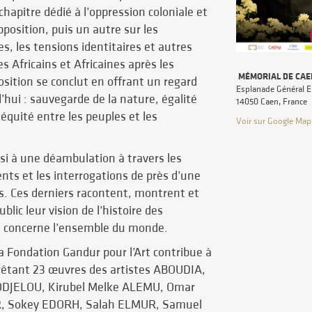
hapitre dédié à l’oppression coloniale et
osition, puis un autre sur les
es, les tensions identitaires et autres
es Africains et Africaines après les
MÉMORIAL DE CAE
sition se conclut en offrant un regard
Esplanade Général 
d’hui : sauvegarde de la nature, égalité
14050 Caen, France
équité entre les peuples et les
Voir sur Google Map
nsi à une déambulation à travers les
nts et les interrogations de près d’une
s. Ces derniers racontent, montrent et
blic leur vision de l’histoire des
ui concerne l’ensemble du monde.
la Fondation Gandur pour l’Art contribue à
prêtant 23 œuvres des artistes ABOUDIA,
ODJELOU, Kirubel Melke ALEMU, Omar
R, Sokey EDORH, Salah ELMUR, Samuel