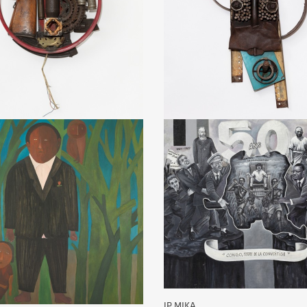
MABUNDA
Gonçalo MABUNDA
Sans titre
Vers 2016
JP MIKA