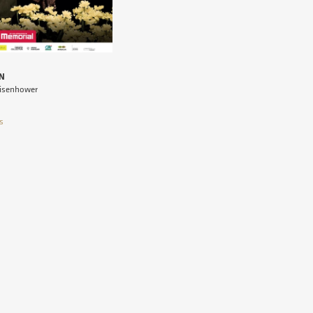
N
Eisenhower
s