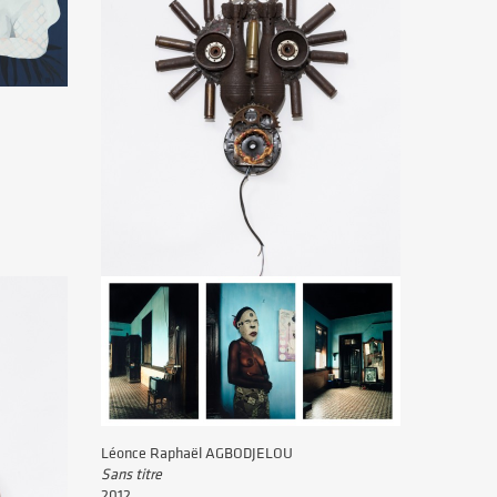
Gonçalo MABUNDA
Sans titre
Vers 2016
Léonce Raphaël AGBODJELOU
Sans titre
2012