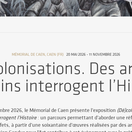
MÉMORIAL DE CAEN, CAEN (FR)
20 MAI 2026 - 11 NOVEMBRE 2026
olonisations. Des ar
ains interrogent l’Hi
mbre 2026, le Mémorial de Caen présente l’exposition
(Dé)co
rrogent l’Histoire
: un parcours permettant d’aborder une réfl
fets, à partir d’une soixantaine d’œuvres réalisées par des ar