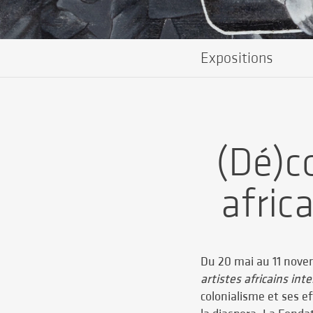
Expositions
(Dé)c
afric
Du 20 mai au 11 nove
artistes africains inte
colonialisme et ses ef