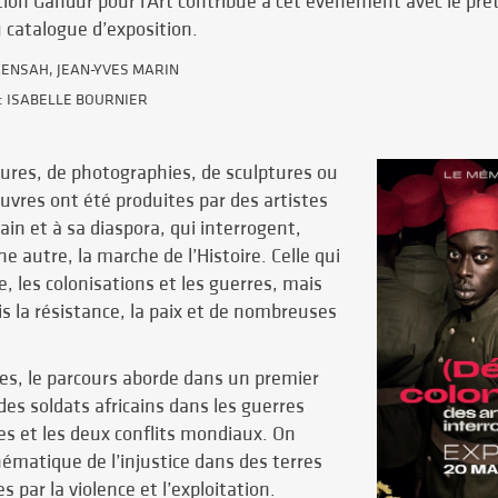
tion Gandur pour l’Art contribue à cet évènement avec le prê
u catalogue d’exposition.
ENSAH, JEAN-YVES MARIN
: ISABELLE BOURNIER
ntures, de photographies, de sculptures ou
œuvres ont été produites par des artistes
cain et à sa diaspora, qui interrogent,
 autre, la marche de l’Histoire. Celle qui
, les colonisations et les guerres, mais
is la résistance, la paix et de nombreuses
es, le parcours aborde dans un premier
des soldats africains dans les guerres
s et les deux conflits mondiaux. On
hématique de l’injustice dans des terres
 par la violence et l’exploitation.