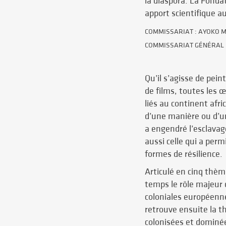
la diaspora. La Fonda
apport scientifique a
COMMISSARIAT : AYOKO M
COMMISSARIAT GÉNÉRAL 
Qu’il s’agisse de pei
de films, toutes les 
liés au continent afri
d’une manière ou d’une
a engendré l’esclavage
aussi celle qui a perm
formes de résilience.
Articulé en cinq thèm
temps le rôle majeur 
coloniales européenne
retrouve ensuite la t
colonisées et dominées