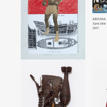
ABOUDIA
Sans titre
2017
Godfried DONKOR
Pure Ali II
1999