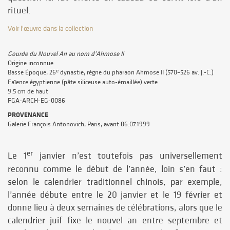
rituel.
Voir l'œuvre dans la collection
Gourde du Nouvel An au nom d’
Ahmose II
Origine inconnue
e
Basse Époque, 26
dynastie, règne du pharaon Ahmose II (570–526 av. J.-C.)
Faïence égyptienne (pâte siliceuse auto-émaillée) verte
9.5 cm de haut
FGA-ARCH-EG-0086
PROVENANCE
Galerie François Antonovich, Paris, avant 06.07.1999
er
Le 1
janvier n’est toutefois pas universellement
reconnu comme le début de l’année, loin s’en faut :
selon le calendrier traditionnel chinois, par exemple,
l’année débute entre le 20 janvier et le 19 février et
donne lieu à deux semaines de célébrations, alors que le
calendrier juif fixe le nouvel an entre septembre et