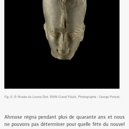
Fig. 6. © Musée du Louvre Dist. RMN-Grand Palais. Photographe : George Poncet.
Ahmose régna pendant plus de quarante ans et nous
ne pouvons pas déterminer pour quelle fête du nouvel