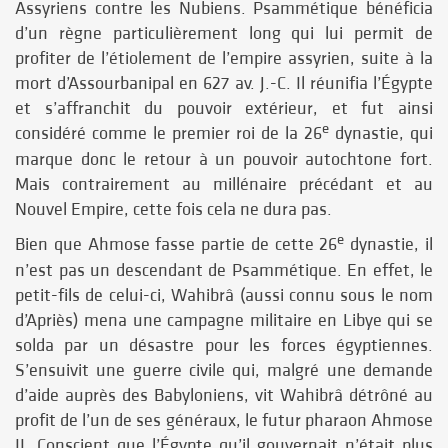
Assyriens contre les Nubiens. Psammétique bénéficia
d’un règne particulièrement long qui lui permit de
profiter de l’étiolement de l’empire assyrien, suite à la
mort d’Assourbanipal en 627 av. J.-C. Il réunifia l’Égypte
et s’affranchit du pouvoir extérieur, et fut ainsi
e
considéré comme le premier roi de la 26
dynastie, qui
marque donc le retour à un pouvoir autochtone fort.
Mais contrairement au millénaire précédant et au
Nouvel Empire, cette fois cela ne dura pas.
e
Bien que Ahmose fasse partie de cette 26
dynastie, il
n’est pas un descendant de Psammétique. En effet, le
petit-fils de celui-ci, Wahibrâ (aussi connu sous le nom
d’Apriès) mena une campagne militaire en Libye qui se
solda par un désastre pour les forces égyptiennes.
S’ensuivit une guerre civile qui, malgré une demande
d’aide auprès des Babyloniens, vit Wahibrâ détrôné au
profit de l’un de ses généraux, le futur pharaon Ahmose
II. Conscient que l’Égypte qu’il gouvernait n’était plus