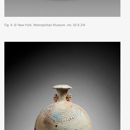
Fig. 4. © New York, Metropolitan Museum, inv. 30.8.214