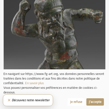
En navigant sur https://www.fg-art.org, vos données personnelles seront
traitées dans les conditions et aux fins décrites dans notre politique de
confidentialité.
En savoir plus
Vous pouvez personnaliser vos préférences en matière de cookies ci-
dessous.
×
Découvrez notre newsletter
Laissez-moi choisir
Je refuse
J'accepte