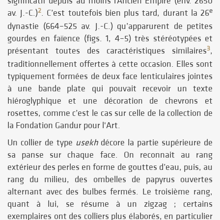
significatif depuis au moins l’Ancien Empire (env. 2650
e
2
av. J.-C.)
. C’est toutefois bien plus tard, durant la 26
dynastie (664–525 av. J.-C.) qu’apparurent de petites
gourdes en faïence (figs. 1, 4–5) très stéréotypées et
3
présentant toutes des caractéristiques similaires
,
traditionnellement offertes à cette occasion. Elles sont
typiquement formées de deux face lenticulaires jointes
à une bande plate qui pouvait recevoir un texte
hiéroglyphique et une décoration de chevrons et
rosettes, comme c’est le cas sur celle de la collection de
la Fondation Gandur pour l'Art.
Un collier de type
usekh
décore la partie supérieure de
sa panse sur chaque face. On reconnait au rang
extérieur des perles en forme de gouttes d’eau, puis, au
rang du milieu, des ombelles de papyrus ouvertes
alternant avec des bulbes fermés. Le troisième rang,
quant à lui, se résume à un zigzag ; certains
exemplaires ont des colliers plus élaborés, en particulier