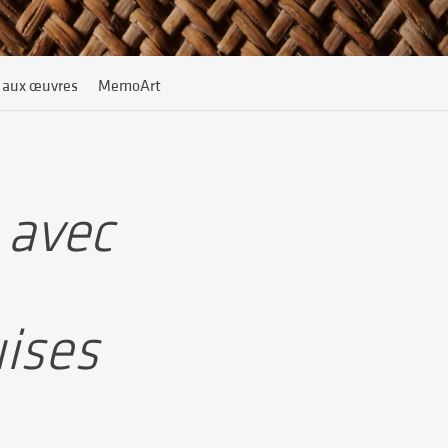
 aux œuvres
MemoArt
t avec
uises