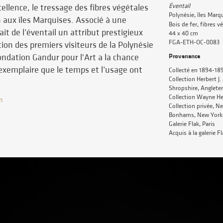
ellence, le tressage des fibres végétales
Éventail
Polynésie, îles Marq
n aux îles Marquises. Associé à une
Bois de fer, fibres v
fait de l’éventail un attribut prestigieux
44 x 40 cm
FGA-ETH-OC-0083
tion des premiers visiteurs de la Polynésie
Fondation Gandur pour l'Art a la chance
Provenance
exemplaire que le temps et l’usage ont
Collecté en 1894-1895
Collection Herbert J.
Shropshire, Angleter
Collection Wayne H
n
Collection privée, N
Bonhams, New York, 
Galerie Flak, Paris
Acquis à la galerie Fla