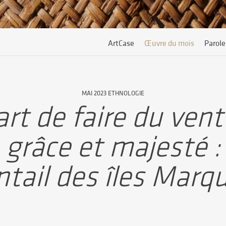
ArtCase
Œuvre du mois
Parole
MAI 2023 ETHNOLOGIE
art de faire du ven
grâce et majesté :
tail des îles Marq