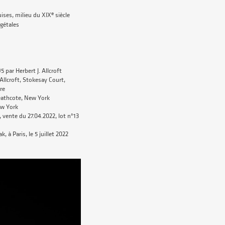
e
uises, milieu du XIX
siècle
égétales
 par Herbert J. Allcroft
 Allcroft, Stokesay Court,
re
eathcote, New York
ew York
vente du 27.04.2022, lot n°13
k, à Paris, le 5 juillet 2022