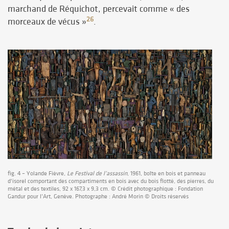
marchand de Réquichot, percevait comme « des
26
morceaux de vécus »
.
fig. 4 – Yolande Fièvre,
Le Festival de l’assassin
, 1961, boîte en bois et panneau
d'isorel comportant des compartiments en bois avec du bois flotté, des pierres, du
métal et des textiles, 92 x 167,3 x 9,3 cm. © Crédit photographique : Fondation
Gandur pour l’Art, Genève. Photographe : André Morin © Droits réservés