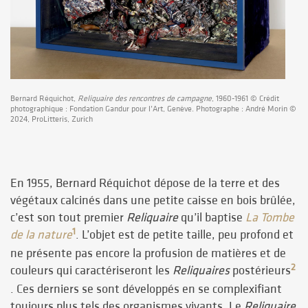
Bernard Réquichot,
Reliquaire des rencontres de campagne
, 1960-1961 © Crédit
photographique : Fondation Gandur pour l’Art, Genève. Photographe : André Morin ©
2024, ProLitteris, Zurich
En 1955, Bernard Réquichot dépose de la terre et des
végétaux calcinés dans une petite caisse en bois brûlée,
c’est son tout premier
Reliquaire
qu’il baptise
La Tombe
1
de la nature
. L’objet est de petite taille, peu profond et
ne présente pas encore la profusion de matières et de
2
couleurs qui caractériseront les
Reliquaires
postérieurs
. Ces derniers se sont développés en se complexifiant
toujours plus tels des organismes vivants. Le
Reliquaire