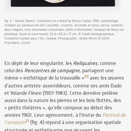
fig. 3 – Daniel Spoerri, Variations on a Meal by Noma Copley, 1964, assemblage
d'objets sur panneau de bois (assiette, couverts, serviette en tissu, verres, cendrier,
deux mégots, trois allumettes consumées, boîte d'allumettes, bouquet de fleurs en
plastique, tasse et sous-tasse), 53,4 x 62,9 x 17 cm. © Crédit photographique :
Fondation Gandur pour l’Art, Genève. Photographe : André Morin © 2024,
ProLitteris, Zurich
En dépit de leur singularité, les
Reliquaires,
comme
celui des
Rencontres de campagne,
partagent une
20
même « esthétique de la trouvaille »
avec les œuvres
d’autres artistes-assembleurs, comme ses amis Dado
et Yolande Fièvre (1907-1983). Cette dernière prélève
aussi dans la nature les pierres et les bois flottés, des
« petits théâtres », qu’elle compose au début des
années 1960. Leur agencement, à l’instar du
Festival de
21
l’assassin
(fig. 4) répond à une organisation spatiale
structurée et esthétisante que récusent les