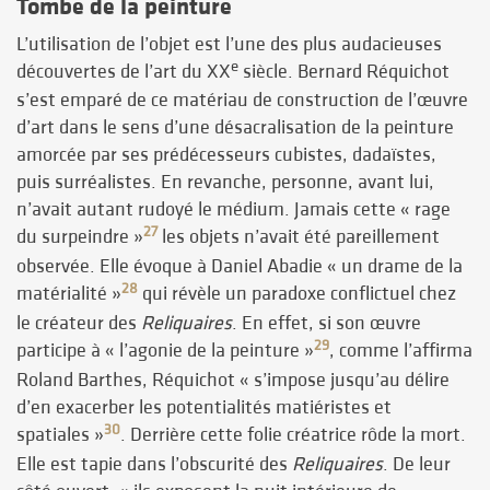
Tombe de la peinture
L’utilisation de l’objet est l’une des plus audacieuses
e
découvertes de l’art du XX
siècle. Bernard Réquichot
s’est emparé de ce matériau de construction de l’œuvre
d’art dans le sens d’une désacralisation de la peinture
amorcée par ses prédécesseurs cubistes, dadaïstes,
puis surréalistes. En revanche, personne, avant lui,
n’avait autant rudoyé le médium. Jamais cette « rage
27
du surpeindre »
les objets n’avait été pareillement
observée. Elle évoque à Daniel Abadie « un drame de la
28
matérialité »
qui révèle un paradoxe conflictuel chez
le créateur des
Reliquaires
. En effet, si son œuvre
29
participe à « l’agonie de la peinture »
, comme l’affirma
Roland Barthes, Réquichot « s’impose jusqu’au délire
d’en exacerber les potentialités matiéristes et
30
spatiales »
. Derrière cette folie créatrice rôde la mort.
Elle est tapie dans l’obscurité des
Reliquaires
. De leur