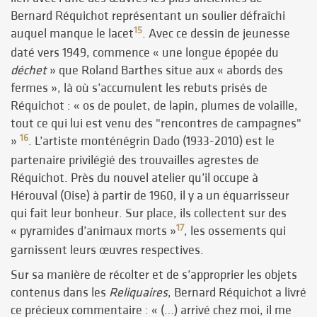
Bernard Réquichot représentant un soulier défraîchi
15
auquel manque le lacet
. Avec ce dessin de jeunesse
daté vers 1949, commence « une longue épopée du
déchet
» que Roland Barthes situe aux « abords des
fermes », là où s’accumulent les rebuts prisés de
Réquichot : « os de poulet, de lapin, plumes de volaille,
tout ce qui lui est venu des "rencontres de campagnes"
16
»
. L’artiste monténégrin Dado (1933-2010) est le
partenaire privilégié des trouvailles agrestes de
Réquichot. Près du nouvel atelier qu’il occupe à
Hérouval (Oise) à partir de 1960, il y a un équarrisseur
qui fait leur bonheur. Sur place, ils collectent sur des
17
« pyramides d’animaux morts »
, les ossements qui
garnissent leurs œuvres respectives.
Sur sa manière de récolter et de s’approprier les objets
contenus dans les
Reliquaires
, Bernard Réquichot a livré
ce précieux commentaire : « (…) arrivé chez moi, il me