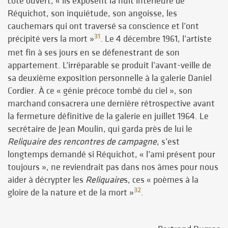
côté ouvert, « ils exposent la nuit intérieure de
Réquichot, son inquiétude, son angoisse, les
cauchemars qui ont traversé sa conscience et l’ont
31
précipité vers la mort »
. Le 4 décembre 1961, l’artiste
met fin à ses jours en se défenestrant de son
appartement. L’irréparable se produit l’avant-veille de
sa deuxième exposition personnelle à la galerie Daniel
Cordier. À ce « génie précoce tombé du ciel », son
marchand consacrera une dernière rétrospective avant
la fermeture définitive de la galerie en juillet 1964. Le
secrétaire de Jean Moulin, qui garda près de lui le
Reliquaire des rencontres de campagne
, s’est
longtemps demandé si Réquichot, « l’ami présent pour
toujours », ne reviendrait pas dans nos âmes pour nous
aider à décrypter les
Reliquaire
s, ces « poèmes à la
32
gloire de la nature et de la mort »
.