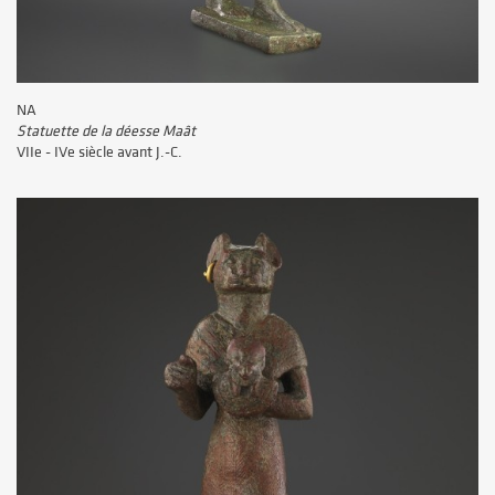
NA
Statuette de la déesse Maât
VIIe - IVe siècle avant J.-C.