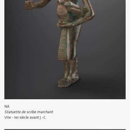
NA
Statuette de scribe marchant
VIIe - Ier siècle avant J.-C.